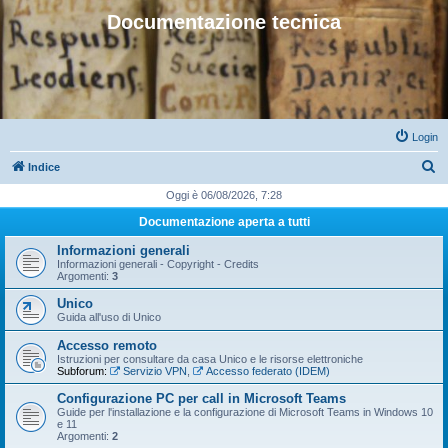
Documentazione tecnica
Login
C
Indice
e
Oggi è 06/08/2026, 7:28
r
Documentazione aperta a tutti
c
Informazioni generali
a
Informazioni generali - Copyright - Credits
Argomenti:
3
Unico
Guida all'uso di Unico
Accesso remoto
Istruzioni per consultare da casa Unico e le risorse elettroniche
Subforum:
Servizio VPN
,
Accesso federato (IDEM)
Configurazione PC per call in Microsoft Teams
Guide per l'installazione e la configurazione di Microsoft Teams in Windows 10
e 11
Argomenti:
2