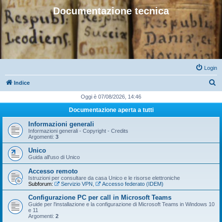
Documentazione tecnica
Login
C
Indice
e
Oggi è 07/08/2026, 14:46
r
Documentazione aperta a tutti
c
Informazioni generali
a
Informazioni generali - Copyright - Credits
Argomenti:
3
Unico
Guida all'uso di Unico
Accesso remoto
Istruzioni per consultare da casa Unico e le risorse elettroniche
Subforum:
Servizio VPN
,
Accesso federato (IDEM)
Configurazione PC per call in Microsoft Teams
Guide per l'installazione e la configurazione di Microsoft Teams in Windows 10
e 11
Argomenti:
2