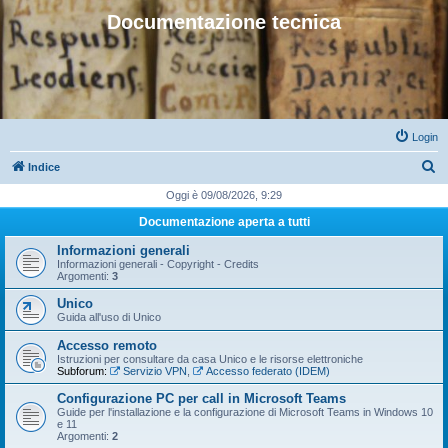
Documentazione tecnica
Login
C
Indice
e
Oggi è 09/08/2026, 9:29
r
Documentazione aperta a tutti
c
Informazioni generali
a
Informazioni generali - Copyright - Credits
Argomenti:
3
Unico
Guida all'uso di Unico
Accesso remoto
Istruzioni per consultare da casa Unico e le risorse elettroniche
Subforum:
Servizio VPN
,
Accesso federato (IDEM)
Configurazione PC per call in Microsoft Teams
Guide per l'installazione e la configurazione di Microsoft Teams in Windows 10
e 11
Argomenti:
2