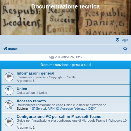
Documentazione tecnica
Login
C
Indice
e
Oggi è 09/08/2026, 13:55
r
Documentazione aperta a tutti
c
Informazioni generali
a
Informazioni generali - Copyright - Credits
Argomenti:
3
Unico
Guida all'uso di Unico
Accesso remoto
Istruzioni per consultare da casa Unico e le risorse elettroniche
Subforum:
Servizio VPN
,
Accesso federato (IDEM)
Configurazione PC per call in Microsoft Teams
Guide per l'installazione e la configurazione di Microsoft Teams in Windows 10
e 11
Argomenti:
2