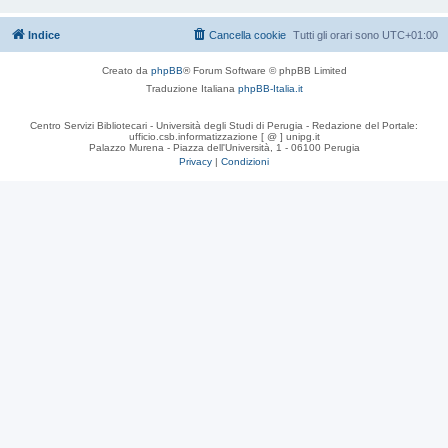
Indice
Cancella cookie
Tutti gli orari sono
UTC+01:00
Creato da
phpBB
® Forum Software © phpBB Limited
Traduzione Italiana
phpBB-Italia.it
Centro Servizi Bibliotecari - Università degli Studi di Perugia - Redazione del Portale:
ufficio.csb.informatizzazione [ @ ] unipg.it
Palazzo Murena - Piazza dell'Università, 1 - 06100 Perugia
Privacy
|
Condizioni