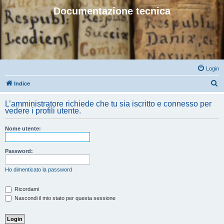
Documentazione tecnica
Login
C
Indice
e
L’amministratore richiede che tu sia iscritto e connesso per
r
vedere i profili utente.
c
Nome utente:
a
Password:
Ho dimenticato la password
Ricordami
Nascondi il mio stato per questa sessione