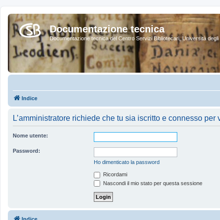
Documentazione tecnica
Documentazione tecnica del Centro Servizi Bibliotecari, Università degli 
Indice
L’amministratore richiede che tu sia iscritto e connesso per ve
Nome utente:
Password:
Ho dimenticato la password
Ricordami
Nascondi il mio stato per questa sessione
Indice