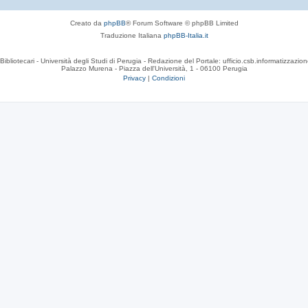
Creato da
phpBB
® Forum Software © phpBB Limited
Traduzione Italiana
phpBB-Italia.it
Bibliotecari - Università degli Studi di Perugia - Redazione del Portale: ufficio.csb.informatizzazion
Palazzo Murena - Piazza dell'Università, 1 - 06100 Perugia
Privacy
|
Condizioni