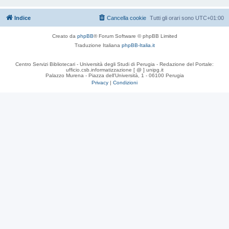
Indice
Cancella cookie
Tutti gli orari sono
UTC+01:00
Creato da
phpBB
® Forum Software © phpBB Limited
Traduzione Italiana
phpBB-Italia.it
Centro Servizi Bibliotecari - Università degli Studi di Perugia - Redazione del Portale:
ufficio.csb.informatizzazione [ @ ] unipg.it
Palazzo Murena - Piazza dell'Università, 1 - 06100 Perugia
Privacy
|
Condizioni