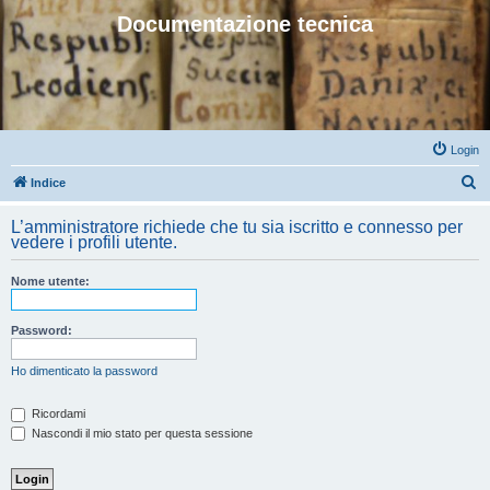
Documentazione tecnica
Login
C
Indice
e
L’amministratore richiede che tu sia iscritto e connesso per
r
vedere i profili utente.
c
Nome utente:
a
Password:
Ho dimenticato la password
Ricordami
Nascondi il mio stato per questa sessione