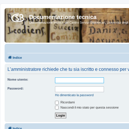
Documentazione tecnica
Documentazione tecnica del Centro Servizi Bibliotecari, Università degli 
Indice
L’amministratore richiede che tu sia iscritto e connesso per ve
Nome utente:
Password:
Ho dimenticato la password
Ricordami
Nascondi il mio stato per questa sessione
Indice