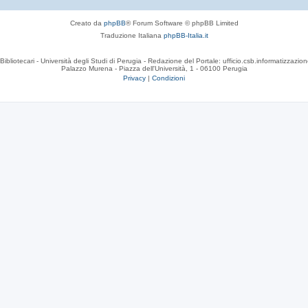
Creato da
phpBB
® Forum Software © phpBB Limited
Traduzione Italiana
phpBB-Italia.it
Bibliotecari - Università degli Studi di Perugia - Redazione del Portale: ufficio.csb.informatizzazion
Palazzo Murena - Piazza dell'Università, 1 - 06100 Perugia
Privacy
|
Condizioni