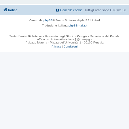
Indice
Cancella cookie
Tutti gli orari sono
UTC+01:00
Creato da
phpBB
® Forum Software © phpBB Limited
Traduzione Italiana
phpBB-Italia.it
Centro Servizi Bibliotecari - Università degli Studi di Perugia - Redazione del Portale:
ufficio.csb.informatizzazione [ @ ] unipg.it
Palazzo Murena - Piazza dell'Università, 1 - 06100 Perugia
Privacy
|
Condizioni