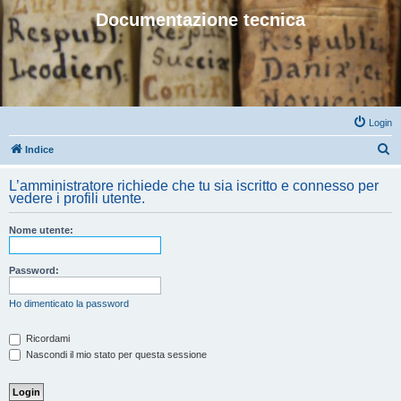
Documentazione tecnica
Login
C
Indice
e
L’amministratore richiede che tu sia iscritto e connesso per
r
vedere i profili utente.
c
Nome utente:
a
Password:
Ho dimenticato la password
Ricordami
Nascondi il mio stato per questa sessione