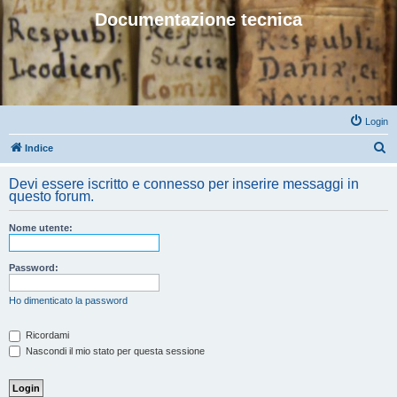
Documentazione tecnica
Login
C
Indice
e
Devi essere iscritto e connesso per inserire messaggi in
r
questo forum.
c
Nome utente:
a
Password:
Ho dimenticato la password
Ricordami
Nascondi il mio stato per questa sessione