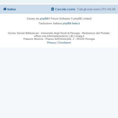
Indice
Cancella cookie
Tutti gli orari sono
UTC+01:00
Creato da
phpBB
® Forum Software © phpBB Limited
Traduzione Italiana
phpBB-Italia.it
Centro Servizi Bibliotecari - Università degli Studi di Perugia - Redazione del Portale:
ufficio.csb.informatizzazione [ @ ] unipg.it
Palazzo Murena - Piazza dell'Università, 1 - 06100 Perugia
Privacy
|
Condizioni