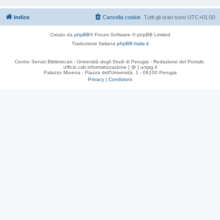
Indice
Cancella cookie
Tutti gli orari sono
UTC+01:00
Creato da
phpBB
® Forum Software © phpBB Limited
Traduzione Italiana
phpBB-Italia.it
Centro Servizi Bibliotecari - Università degli Studi di Perugia - Redazione del Portale:
ufficio.csb.informatizzazione [ @ ] unipg.it
Palazzo Murena - Piazza dell'Università, 1 - 06100 Perugia
Privacy
|
Condizioni