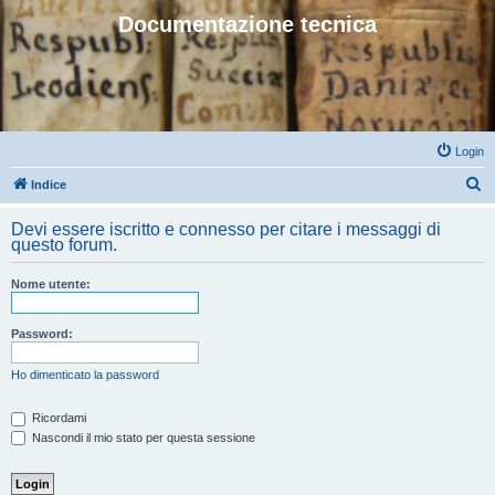
Documentazione tecnica
Login
C
Indice
e
Devi essere iscritto e connesso per citare i messaggi di
r
questo forum.
c
Nome utente:
a
Password:
Ho dimenticato la password
Ricordami
Nascondi il mio stato per questa sessione