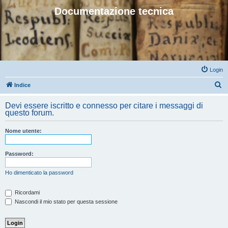
Documentazione tecnica
Login
C
Indice
e
Devi essere iscritto e connesso per citare i messaggi di
r
questo forum.
c
Nome utente:
a
Password:
Ho dimenticato la password
Ricordami
Nascondi il mio stato per questa sessione