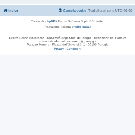
Indice
Cancella cookie
Tutti gli orari sono
UTC+01:00
Creato da
phpBB
® Forum Software © phpBB Limited
Traduzione Italiana
phpBB-Italia.it
Centro Servizi Bibliotecari - Università degli Studi di Perugia - Redazione del Portale:
ufficio.csb.informatizzazione [ @ ] unipg.it
Palazzo Murena - Piazza dell'Università, 1 - 06100 Perugia
Privacy
|
Condizioni