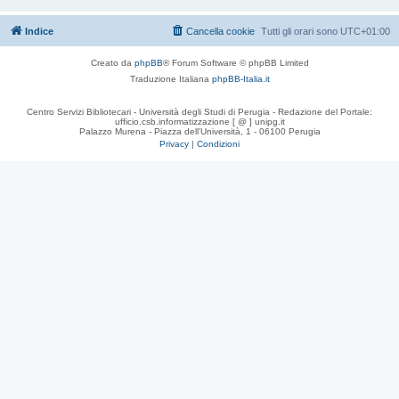
Indice
Cancella cookie
Tutti gli orari sono
UTC+01:00
Creato da
phpBB
® Forum Software © phpBB Limited
Traduzione Italiana
phpBB-Italia.it
Centro Servizi Bibliotecari - Università degli Studi di Perugia - Redazione del Portale:
ufficio.csb.informatizzazione [ @ ] unipg.it
Palazzo Murena - Piazza dell'Università, 1 - 06100 Perugia
Privacy
|
Condizioni