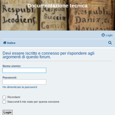
Documentazione tecnica
Login
C
Indice
e
Devi essere iscritto e connesso per rispondere agli
r
argomenti di questo forum.
c
Nome utente:
a
Password:
Ho dimenticato la password
Ricordami
Nascondi il mio stato per questa sessione