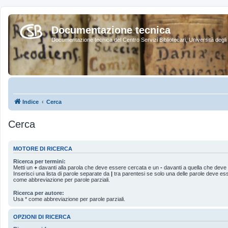
Documentazione tecnica
Documentazione tecnica del Centro Servizi Bibliotecari, Università degli 
Indice
Cerca
Cerca
MOTORE DI RICERCA
Ricerca per termini:
Metti un
+
davanti alla parola che deve essere cercata e un
-
davanti a quella che deve 
Inserisci una lista di parole separate da
|
tra parentesi se solo una delle parole deve es
come abbreviazione per parole parziali.
Ricerca per autore:
Usa * come abbreviazione per parole parziali.
OPZIONI DI RICERCA