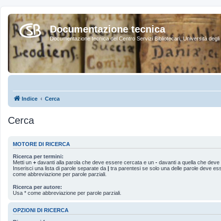
Documentazione tecnica
Documentazione tecnica del Centro Servizi Bibliotecari, Università degli 
Indice
Cerca
Cerca
MOTORE DI RICERCA
Ricerca per termini:
Metti un
+
davanti alla parola che deve essere cercata e un
-
davanti a quella che deve 
Inserisci una lista di parole separate da
|
tra parentesi se solo una delle parole deve es
come abbreviazione per parole parziali.
Ricerca per autore:
Usa * come abbreviazione per parole parziali.
OPZIONI DI RICERCA