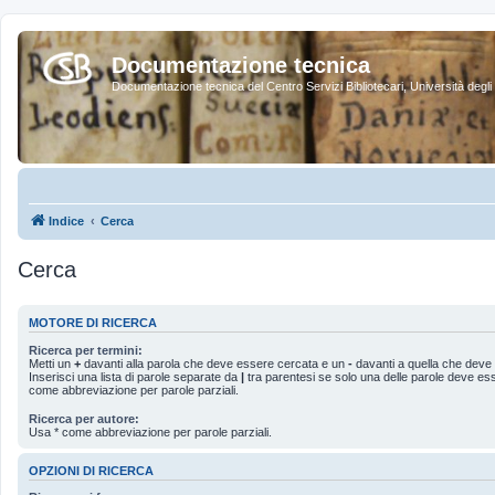
Documentazione tecnica
Documentazione tecnica del Centro Servizi Bibliotecari, Università degli 
Indice
Cerca
Cerca
MOTORE DI RICERCA
Ricerca per termini:
Metti un
+
davanti alla parola che deve essere cercata e un
-
davanti a quella che deve 
Inserisci una lista di parole separate da
|
tra parentesi se solo una delle parole deve es
come abbreviazione per parole parziali.
Ricerca per autore:
Usa * come abbreviazione per parole parziali.
OPZIONI DI RICERCA