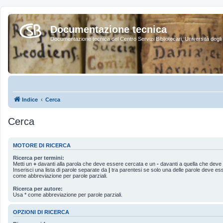
Documentazione tecnica
Documentazione tecnica del Centro Servizi Bibliotecari, Università degli 
Indice
Cerca
Cerca
MOTORE DI RICERCA
Ricerca per termini:
Metti un
+
davanti alla parola che deve essere cercata e un
-
davanti a quella che deve 
Inserisci una lista di parole separate da
|
tra parentesi se solo una delle parole deve es
come abbreviazione per parole parziali.
Ricerca per autore:
Usa * come abbreviazione per parole parziali.
OPZIONI DI RICERCA