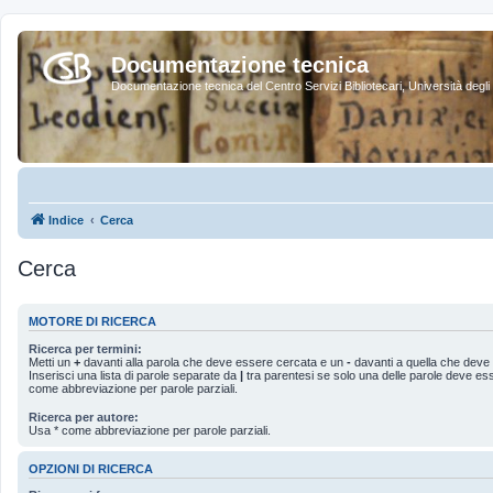
Documentazione tecnica
Documentazione tecnica del Centro Servizi Bibliotecari, Università degli 
Indice
Cerca
Cerca
MOTORE DI RICERCA
Ricerca per termini:
Metti un
+
davanti alla parola che deve essere cercata e un
-
davanti a quella che deve 
Inserisci una lista di parole separate da
|
tra parentesi se solo una delle parole deve es
come abbreviazione per parole parziali.
Ricerca per autore:
Usa * come abbreviazione per parole parziali.
OPZIONI DI RICERCA