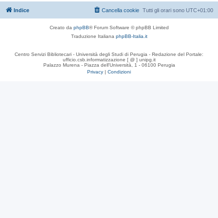
Indice
Cancella cookie
Tutti gli orari sono
UTC+01:00
Creato da
phpBB
® Forum Software © phpBB Limited
Traduzione Italiana
phpBB-Italia.it
Centro Servizi Bibliotecari - Università degli Studi di Perugia - Redazione del Portale:
ufficio.csb.informatizzazione [ @ ] unipg.it
Palazzo Murena - Piazza dell'Università, 1 - 06100 Perugia
Privacy
|
Condizioni