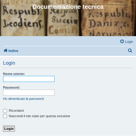
Documentazione tecnica
Login
C
Indice
e
Login
r
c
Nome utente:
a
Password:
Ho dimenticato la password
Ricordami
Nascondi il mio stato per questa sessione