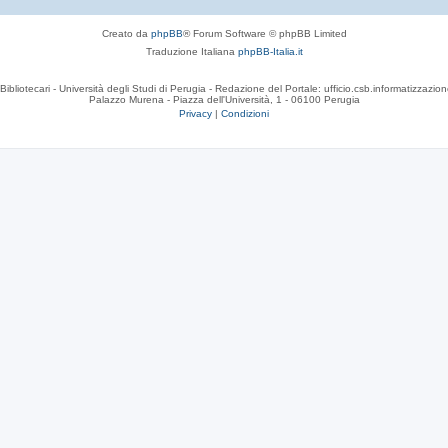
Creato da
phpBB
® Forum Software © phpBB Limited
Traduzione Italiana
phpBB-Italia.it
Bibliotecari - Università degli Studi di Perugia - Redazione del Portale: ufficio.csb.informatizzazion
Palazzo Murena - Piazza dell'Università, 1 - 06100 Perugia
Privacy
|
Condizioni