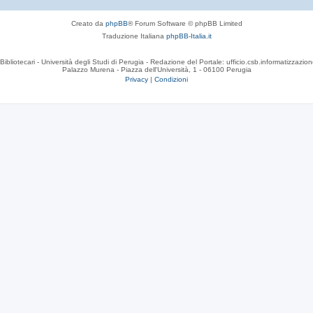
Creato da
phpBB
® Forum Software © phpBB Limited
Traduzione Italiana
phpBB-Italia.it
Bibliotecari - Università degli Studi di Perugia - Redazione del Portale: ufficio.csb.informatizzazion
Palazzo Murena - Piazza dell'Università, 1 - 06100 Perugia
Privacy
|
Condizioni