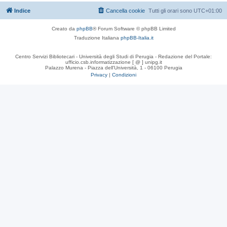
Indice
Cancella cookie
Tutti gli orari sono
UTC+01:00
Creato da
phpBB
® Forum Software © phpBB Limited
Traduzione Italiana
phpBB-Italia.it
Centro Servizi Bibliotecari - Università degli Studi di Perugia - Redazione del Portale:
ufficio.csb.informatizzazione [ @ ] unipg.it
Palazzo Murena - Piazza dell'Università, 1 - 06100 Perugia
Privacy
|
Condizioni