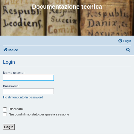
Documentazione tecnica
Login
C
Indice
e
Login
r
c
Nome utente:
a
Password:
Ho dimenticato la password
Ricordami
Nascondi il mio stato per questa sessione