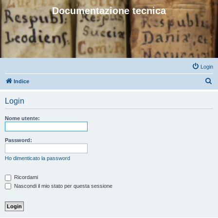
Documentazione tecnica
Login
C
Indice
e
Login
r
c
Nome utente:
a
Password:
Ho dimenticato la password
Ricordami
Nascondi il mio stato per questa sessione