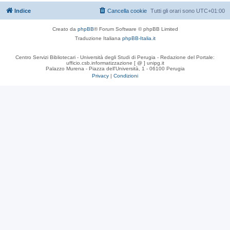
Indice
Cancella cookie
Tutti gli orari sono
UTC+01:00
Creato da
phpBB
® Forum Software © phpBB Limited
Traduzione Italiana
phpBB-Italia.it
Centro Servizi Bibliotecari - Università degli Studi di Perugia - Redazione del Portale:
ufficio.csb.informatizzazione [ @ ] unipg.it
Palazzo Murena - Piazza dell'Università, 1 - 06100 Perugia
Privacy
|
Condizioni