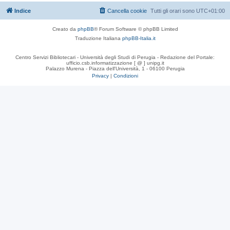
Indice
Cancella cookie
Tutti gli orari sono
UTC+01:00
Creato da
phpBB
® Forum Software © phpBB Limited
Traduzione Italiana
phpBB-Italia.it
Centro Servizi Bibliotecari - Università degli Studi di Perugia - Redazione del Portale:
ufficio.csb.informatizzazione [ @ ] unipg.it
Palazzo Murena - Piazza dell'Università, 1 - 06100 Perugia
Privacy
|
Condizioni