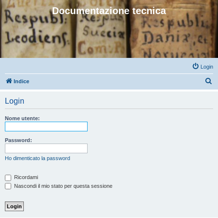
Documentazione tecnica
Login
C
Indice
e
Login
r
c
Nome utente:
a
Password:
Ho dimenticato la password
Ricordami
Nascondi il mio stato per questa sessione