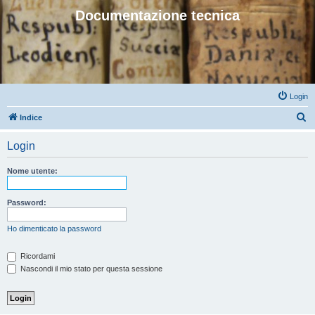
Documentazione tecnica
Login
C
Indice
e
Login
r
c
Nome utente:
a
Password:
Ho dimenticato la password
Ricordami
Nascondi il mio stato per questa sessione