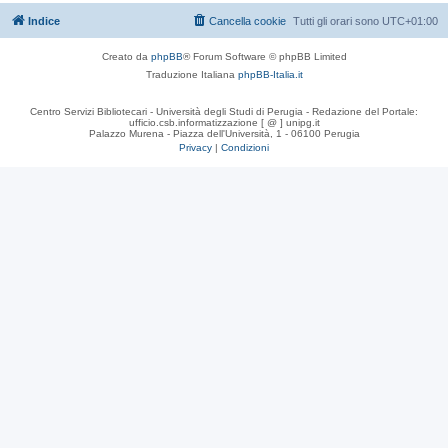
Indice
Cancella cookie
Tutti gli orari sono
UTC+01:00
Creato da
phpBB
® Forum Software © phpBB Limited
Traduzione Italiana
phpBB-Italia.it
Centro Servizi Bibliotecari - Università degli Studi di Perugia - Redazione del Portale:
ufficio.csb.informatizzazione [ @ ] unipg.it
Palazzo Murena - Piazza dell'Università, 1 - 06100 Perugia
Privacy
|
Condizioni