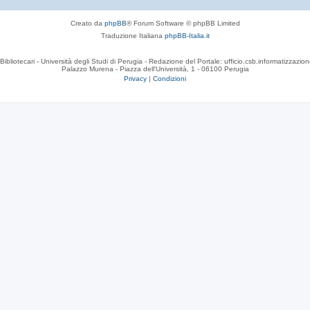
Creato da
phpBB
® Forum Software © phpBB Limited
Traduzione Italiana
phpBB-Italia.it
Bibliotecari - Università degli Studi di Perugia - Redazione del Portale: ufficio.csb.informatizzazion
Palazzo Murena - Piazza dell'Università, 1 - 06100 Perugia
Privacy
|
Condizioni