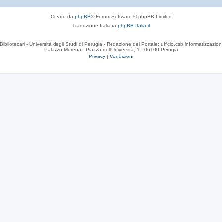
Creato da
phpBB
® Forum Software © phpBB Limited
Traduzione Italiana
phpBB-Italia.it
Bibliotecari - Università degli Studi di Perugia - Redazione del Portale: ufficio.csb.informatizzazion
Palazzo Murena - Piazza dell'Università, 1 - 06100 Perugia
Privacy
|
Condizioni