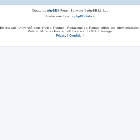
Creato da
phpBB
® Forum Software © phpBB Limited
Traduzione Italiana
phpBB-Italia.it
Bibliotecari - Università degli Studi di Perugia - Redazione del Portale: ufficio.csb.informatizzazion
Palazzo Murena - Piazza dell'Università, 1 - 06100 Perugia
Privacy
|
Condizioni