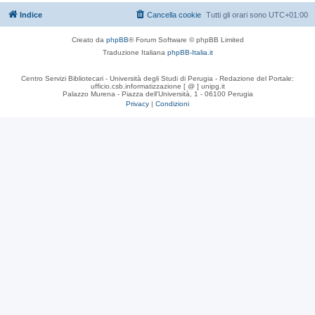
Indice
Cancella cookie
Tutti gli orari sono
UTC+01:00
Creato da
phpBB
® Forum Software © phpBB Limited
Traduzione Italiana
phpBB-Italia.it
Centro Servizi Bibliotecari - Università degli Studi di Perugia - Redazione del Portale:
ufficio.csb.informatizzazione [ @ ] unipg.it
Palazzo Murena - Piazza dell'Università, 1 - 06100 Perugia
Privacy
|
Condizioni