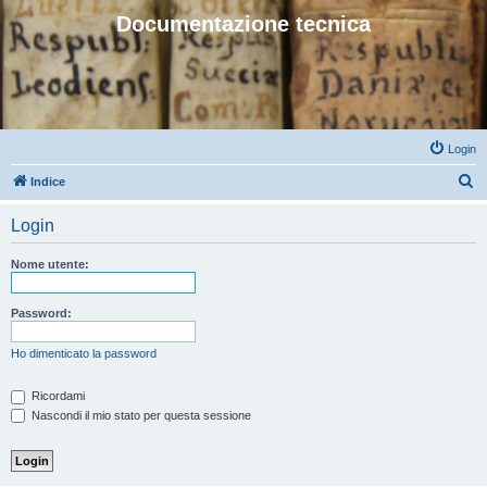
Documentazione tecnica
Login
C
Indice
e
Login
r
c
Nome utente:
a
Password:
Ho dimenticato la password
Ricordami
Nascondi il mio stato per questa sessione