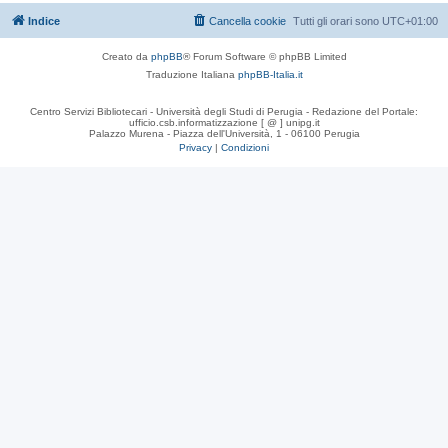
Indice
Cancella cookie
Tutti gli orari sono
UTC+01:00
Creato da
phpBB
® Forum Software © phpBB Limited
Traduzione Italiana
phpBB-Italia.it
Centro Servizi Bibliotecari - Università degli Studi di Perugia - Redazione del Portale:
ufficio.csb.informatizzazione [ @ ] unipg.it
Palazzo Murena - Piazza dell'Università, 1 - 06100 Perugia
Privacy
|
Condizioni