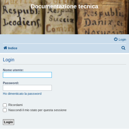
Documentazione tecnica
Login
C
Indice
e
Login
r
c
Nome utente:
a
Password:
Ho dimenticato la password
Ricordami
Nascondi il mio stato per questa sessione