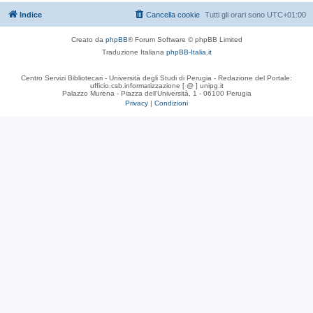
Indice
Cancella cookie
Tutti gli orari sono
UTC+01:00
Creato da
phpBB
® Forum Software © phpBB Limited
Traduzione Italiana
phpBB-Italia.it
Centro Servizi Bibliotecari - Università degli Studi di Perugia - Redazione del Portale:
ufficio.csb.informatizzazione [ @ ] unipg.it
Palazzo Murena - Piazza dell'Università, 1 - 06100 Perugia
Privacy
|
Condizioni