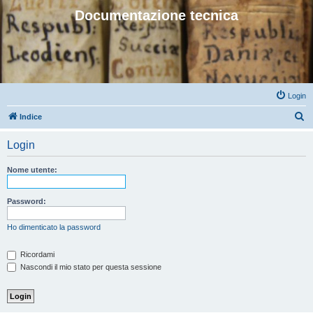
Documentazione tecnica
Login
C
Indice
e
Login
r
c
Nome utente:
a
Password:
Ho dimenticato la password
Ricordami
Nascondi il mio stato per questa sessione