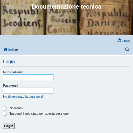
Documentazione tecnica
Login
C
Indice
e
Login
r
c
Nome utente:
a
Password:
Ho dimenticato la password
Ricordami
Nascondi il mio stato per questa sessione