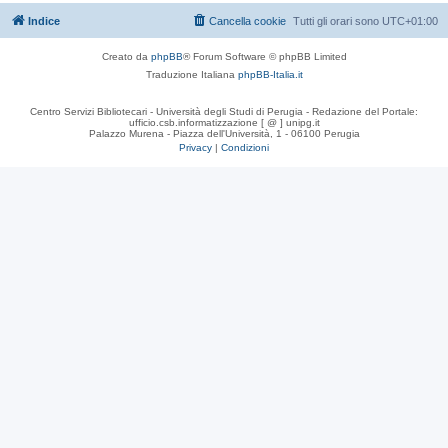
Indice
Cancella cookie
Tutti gli orari sono
UTC+01:00
Creato da
phpBB
® Forum Software © phpBB Limited
Traduzione Italiana
phpBB-Italia.it
Centro Servizi Bibliotecari - Università degli Studi di Perugia - Redazione del Portale:
ufficio.csb.informatizzazione [ @ ] unipg.it
Palazzo Murena - Piazza dell'Università, 1 - 06100 Perugia
Privacy
|
Condizioni