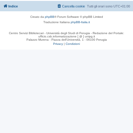
Indice
Cancella cookie
Tutti gli orari sono
UTC+01:00
Creato da
phpBB
® Forum Software © phpBB Limited
Traduzione Italiana
phpBB-Italia.it
Centro Servizi Bibliotecari - Università degli Studi di Perugia - Redazione del Portale:
ufficio.csb.informatizzazione [ @ ] unipg.it
Palazzo Murena - Piazza dell'Università, 1 - 06100 Perugia
Privacy
|
Condizioni