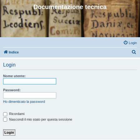
Documentazione tecnica
Login
C
Indice
e
Login
r
c
Nome utente:
a
Password:
Ho dimenticato la password
Ricordami
Nascondi il mio stato per questa sessione