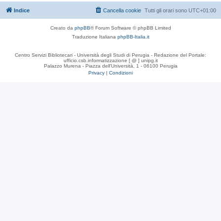
Indice
Cancella cookie
Tutti gli orari sono
UTC+01:00
Creato da
phpBB
® Forum Software © phpBB Limited
Traduzione Italiana
phpBB-Italia.it
Centro Servizi Bibliotecari - Università degli Studi di Perugia - Redazione del Portale:
ufficio.csb.informatizzazione [ @ ] unipg.it
Palazzo Murena - Piazza dell'Università, 1 - 06100 Perugia
Privacy
|
Condizioni