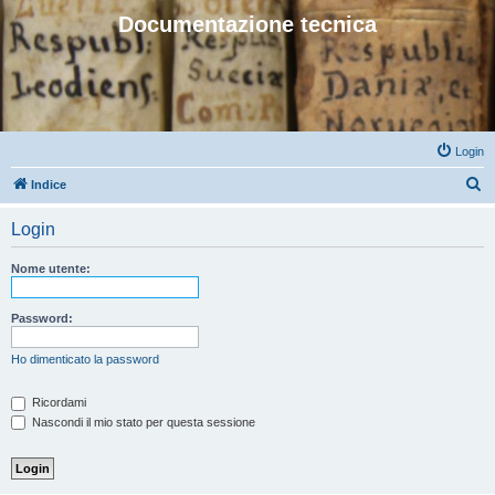
Documentazione tecnica
Login
C
Indice
e
Login
r
c
Nome utente:
a
Password:
Ho dimenticato la password
Ricordami
Nascondi il mio stato per questa sessione