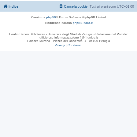
Indice
Cancella cookie
Tutti gli orari sono
UTC+01:00
Creato da
phpBB
® Forum Software © phpBB Limited
Traduzione Italiana
phpBB-Italia.it
Centro Servizi Bibliotecari - Università degli Studi di Perugia - Redazione del Portale:
ufficio.csb.informatizzazione [ @ ] unipg.it
Palazzo Murena - Piazza dell'Università, 1 - 06100 Perugia
Privacy
|
Condizioni