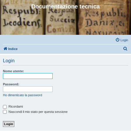
Documentazione tecnica
Login
C
Indice
e
Login
r
c
Nome utente:
a
Password:
Ho dimenticato la password
Ricordami
Nascondi il mio stato per questa sessione