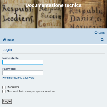
Documentazione tecnica
Login
C
Indice
e
Login
r
c
Nome utente:
a
Password:
Ho dimenticato la password
Ricordami
Nascondi il mio stato per questa sessione