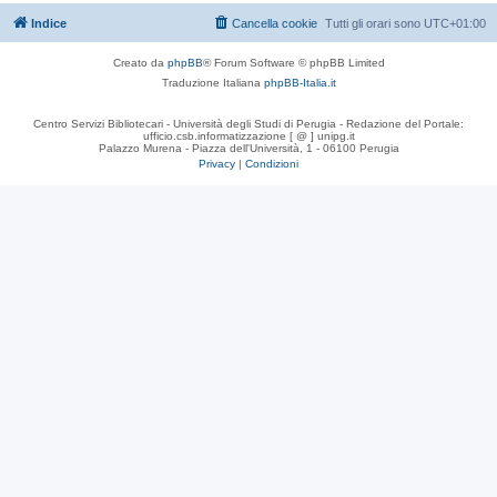
Indice
Cancella cookie
Tutti gli orari sono
UTC+01:00
Creato da
phpBB
® Forum Software © phpBB Limited
Traduzione Italiana
phpBB-Italia.it
Centro Servizi Bibliotecari - Università degli Studi di Perugia - Redazione del Portale:
ufficio.csb.informatizzazione [ @ ] unipg.it
Palazzo Murena - Piazza dell'Università, 1 - 06100 Perugia
Privacy
|
Condizioni