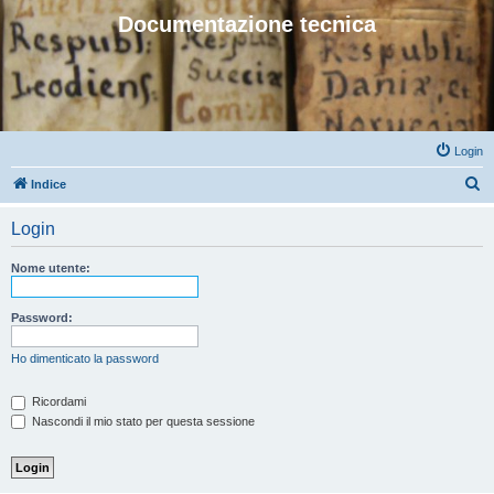
Documentazione tecnica
Login
C
Indice
e
Login
r
c
Nome utente:
a
Password:
Ho dimenticato la password
Ricordami
Nascondi il mio stato per questa sessione