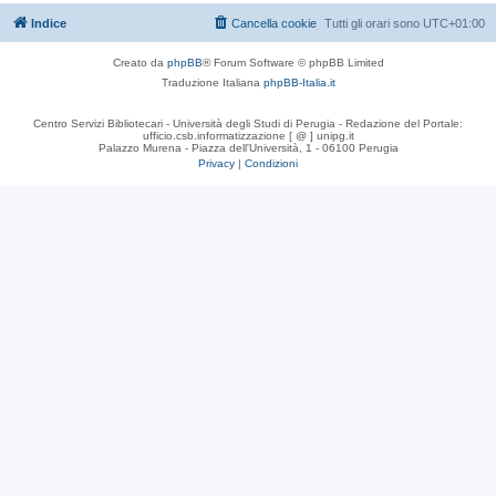
Indice
Cancella cookie
Tutti gli orari sono
UTC+01:00
Creato da
phpBB
® Forum Software © phpBB Limited
Traduzione Italiana
phpBB-Italia.it
Centro Servizi Bibliotecari - Università degli Studi di Perugia - Redazione del Portale:
ufficio.csb.informatizzazione [ @ ] unipg.it
Palazzo Murena - Piazza dell'Università, 1 - 06100 Perugia
Privacy
|
Condizioni