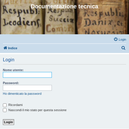
Documentazione tecnica
Login
C
Indice
e
Login
r
c
Nome utente:
a
Password:
Ho dimenticato la password
Ricordami
Nascondi il mio stato per questa sessione