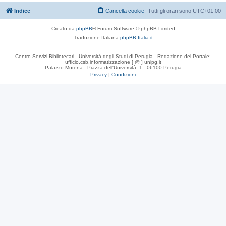
Indice
Cancella cookie
Tutti gli orari sono
UTC+01:00
Creato da
phpBB
® Forum Software © phpBB Limited
Traduzione Italiana
phpBB-Italia.it
Centro Servizi Bibliotecari - Università degli Studi di Perugia - Redazione del Portale:
ufficio.csb.informatizzazione [ @ ] unipg.it
Palazzo Murena - Piazza dell'Università, 1 - 06100 Perugia
Privacy
|
Condizioni