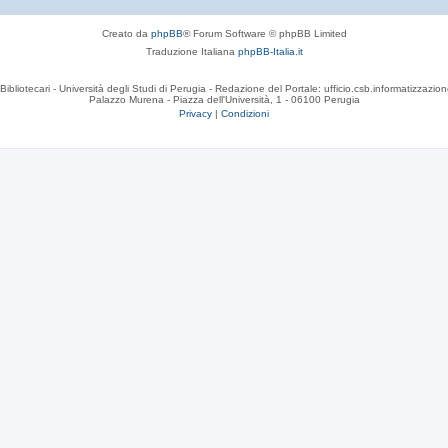
Creato da
phpBB
® Forum Software © phpBB Limited
Traduzione Italiana
phpBB-Italia.it
Bibliotecari - Università degli Studi di Perugia - Redazione del Portale: ufficio.csb.informatizzazion
Palazzo Murena - Piazza dell'Università, 1 - 06100 Perugia
Privacy
|
Condizioni