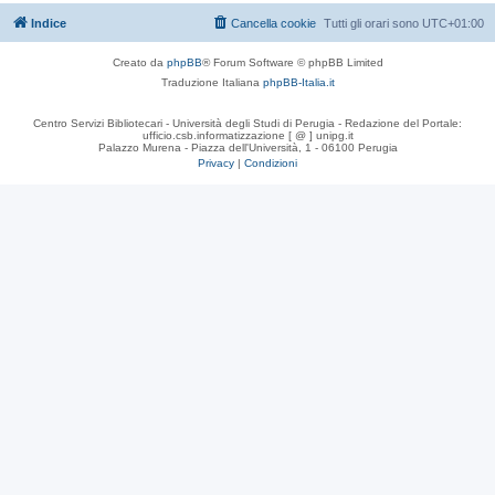
Indice
Cancella cookie
Tutti gli orari sono
UTC+01:00
Creato da
phpBB
® Forum Software © phpBB Limited
Traduzione Italiana
phpBB-Italia.it
Centro Servizi Bibliotecari - Università degli Studi di Perugia - Redazione del Portale:
ufficio.csb.informatizzazione [ @ ] unipg.it
Palazzo Murena - Piazza dell'Università, 1 - 06100 Perugia
Privacy
|
Condizioni