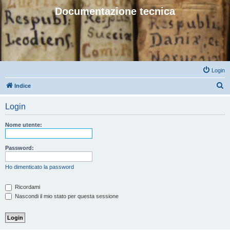
Documentazione tecnica
Login
C
Indice
e
Login
r
c
Nome utente:
a
Password:
Ho dimenticato la password
Ricordami
Nascondi il mio stato per questa sessione