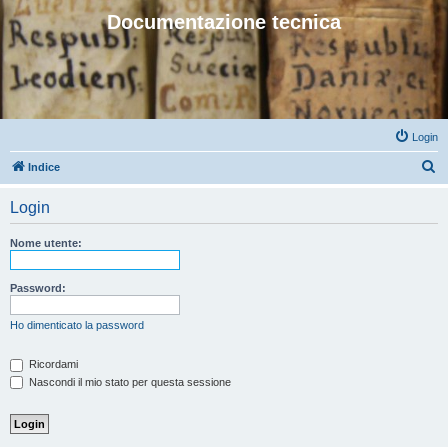
Documentazione tecnica
Login
C
Indice
e
Login
r
c
Nome utente:
a
Password:
Ho dimenticato la password
Ricordami
Nascondi il mio stato per questa sessione