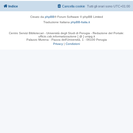
Indice
Cancella cookie
Tutti gli orari sono
UTC+01:00
Creato da
phpBB
® Forum Software © phpBB Limited
Traduzione Italiana
phpBB-Italia.it
Centro Servizi Bibliotecari - Università degli Studi di Perugia - Redazione del Portale:
ufficio.csb.informatizzazione [ @ ] unipg.it
Palazzo Murena - Piazza dell'Università, 1 - 06100 Perugia
Privacy
|
Condizioni