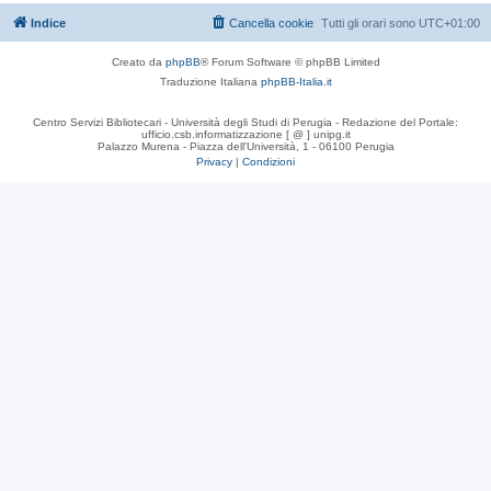
Indice
Cancella cookie
Tutti gli orari sono
UTC+01:00
Creato da
phpBB
® Forum Software © phpBB Limited
Traduzione Italiana
phpBB-Italia.it
Centro Servizi Bibliotecari - Università degli Studi di Perugia - Redazione del Portale:
ufficio.csb.informatizzazione [ @ ] unipg.it
Palazzo Murena - Piazza dell'Università, 1 - 06100 Perugia
Privacy
|
Condizioni