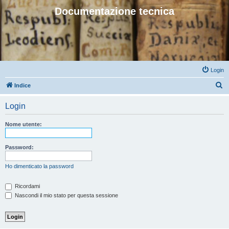
Documentazione tecnica
Login
C
Indice
e
Login
r
c
Nome utente:
a
Password:
Ho dimenticato la password
Ricordami
Nascondi il mio stato per questa sessione