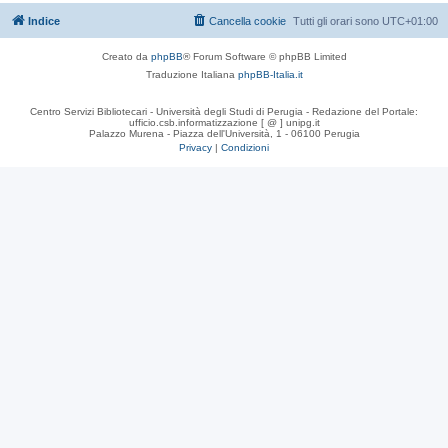
Indice
Cancella cookie
Tutti gli orari sono
UTC+01:00
Creato da
phpBB
® Forum Software © phpBB Limited
Traduzione Italiana
phpBB-Italia.it
Centro Servizi Bibliotecari - Università degli Studi di Perugia - Redazione del Portale:
ufficio.csb.informatizzazione [ @ ] unipg.it
Palazzo Murena - Piazza dell'Università, 1 - 06100 Perugia
Privacy
|
Condizioni