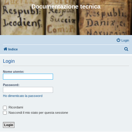
Documentazione tecnica
Login
C
Indice
e
Login
r
c
Nome utente:
a
Password:
Ho dimenticato la password
Ricordami
Nascondi il mio stato per questa sessione