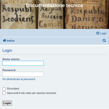
Documentazione tecnica
Login
C
Indice
e
Login
r
c
Nome utente:
a
Password:
Ho dimenticato la password
Ricordami
Nascondi il mio stato per questa sessione