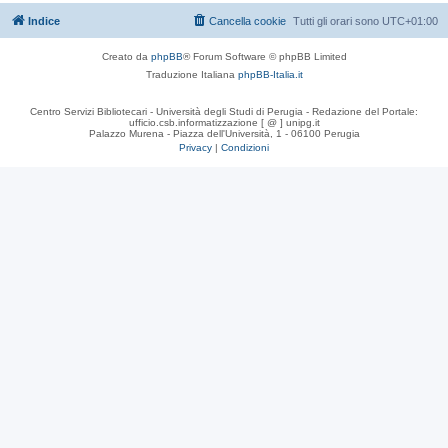
Indice
Cancella cookie
Tutti gli orari sono
UTC+01:00
Creato da
phpBB
® Forum Software © phpBB Limited
Traduzione Italiana
phpBB-Italia.it
Centro Servizi Bibliotecari - Università degli Studi di Perugia - Redazione del Portale:
ufficio.csb.informatizzazione [ @ ] unipg.it
Palazzo Murena - Piazza dell'Università, 1 - 06100 Perugia
Privacy
|
Condizioni