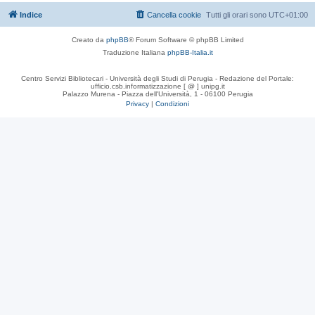
Indice
Cancella cookie
Tutti gli orari sono
UTC+01:00
Creato da
phpBB
® Forum Software © phpBB Limited
Traduzione Italiana
phpBB-Italia.it
Centro Servizi Bibliotecari - Università degli Studi di Perugia - Redazione del Portale:
ufficio.csb.informatizzazione [ @ ] unipg.it
Palazzo Murena - Piazza dell'Università, 1 - 06100 Perugia
Privacy
|
Condizioni