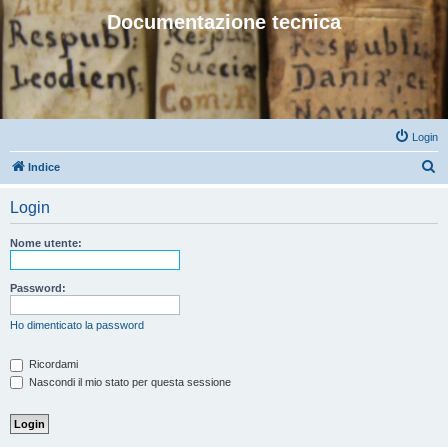
Documentazione tecnica
Login
C
Indice
e
Login
r
c
Nome utente:
a
Password:
Ho dimenticato la password
Ricordami
Nascondi il mio stato per questa sessione