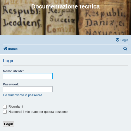
Documentazione tecnica
Login
C
Indice
e
Login
r
c
Nome utente:
a
Password:
Ho dimenticato la password
Ricordami
Nascondi il mio stato per questa sessione