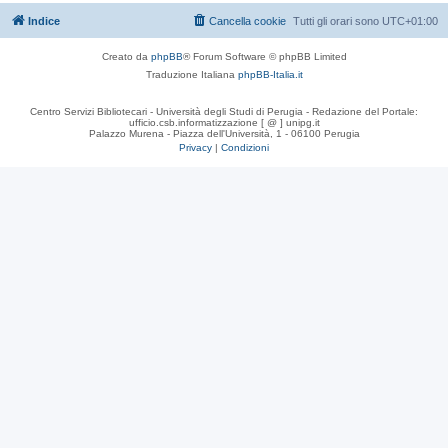
Indice
Cancella cookie
Tutti gli orari sono
UTC+01:00
Creato da
phpBB
® Forum Software © phpBB Limited
Traduzione Italiana
phpBB-Italia.it
Centro Servizi Bibliotecari - Università degli Studi di Perugia - Redazione del Portale:
ufficio.csb.informatizzazione [ @ ] unipg.it
Palazzo Murena - Piazza dell'Università, 1 - 06100 Perugia
Privacy
|
Condizioni