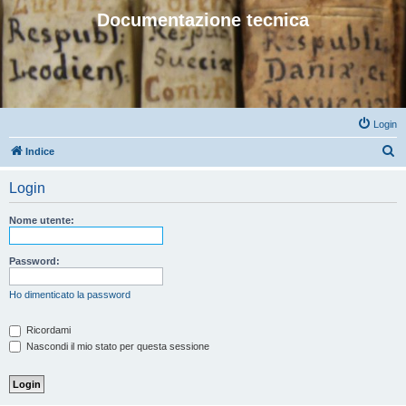
Documentazione tecnica
Login
C
Indice
e
Login
r
c
Nome utente:
a
Password:
Ho dimenticato la password
Ricordami
Nascondi il mio stato per questa sessione