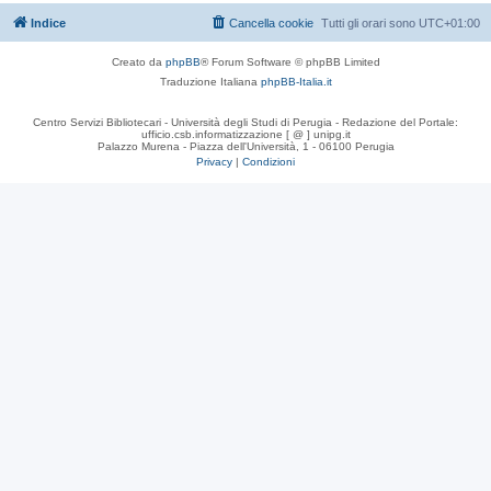
Indice
Cancella cookie
Tutti gli orari sono
UTC+01:00
Creato da
phpBB
® Forum Software © phpBB Limited
Traduzione Italiana
phpBB-Italia.it
Centro Servizi Bibliotecari - Università degli Studi di Perugia - Redazione del Portale:
ufficio.csb.informatizzazione [ @ ] unipg.it
Palazzo Murena - Piazza dell'Università, 1 - 06100 Perugia
Privacy
|
Condizioni