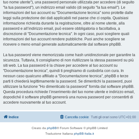
tuo nome utente"), una password personale utilizzata per accedere (di seguito
"la tua password"), un indirizzo email valido (di seguito "la tua email"). Le
informazioni del tuo account su "Documentazione tecnica" sono protette dalle
leggi sulla protezione dei dati applicabili nel paese che ci ospita. Qualsiasi
informazione richiesta durante la registrazione, oltre al nome utente, alla
password e all’indirizzo email, può essere obbligatoria o facoltativa, a
discrezione di "Documentazione tecnica". In ogni caso, puoi scegliere quali
informazioni del tuo account rendere pubbliche. Puoi anche scegliere se
ricevere o meno email generate automaticamente dal software phpBB.
La tua password viene memorizzata come hash unidirezionale per garantire la
sicurezza. Tuttavia, ti consigliamo di non riutilizzare la stessa password su più
siti web. La tua password è la chiave per accedere al tuo account su
"Documentazione tecnica", quindi ti preghiamo di custodirla con cura. In
nessun caso qualcuno affiliato a "Documentazione tecnica", phpBB o terze
parti ti chiederà legittimamente la password. Se dimentichi la password, puoi
utilizzare la funzione "Ho dimenticato la password" fornita dal software phpBB.
Questa procedura richiede l’inserimento del tuo nome utente e indirizzo email,
dopodiché il software phpBB genererà una nuova password per consentirti di
accedere nuovamente al tuo account.
Indice
Cancella cookie
Tutti gli orari sono
UTC+01:00
Creato da
phpBB
® Forum Software © phpBB Limited
Traduzione Italiana
phpBB-Italia.it