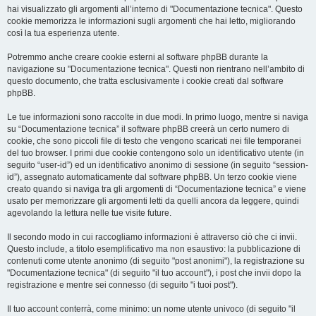
hai visualizzato gli argomenti all’interno di "Documentazione tecnica". Questo
cookie memorizza le informazioni sugli argomenti che hai letto, migliorando
così la tua esperienza utente.
Potremmo anche creare cookie esterni al software phpBB durante la
navigazione su "Documentazione tecnica". Questi non rientrano nell’ambito di
questo documento, che tratta esclusivamente i cookie creati dal software
phpBB.
Le tue informazioni sono raccolte in due modi. In primo luogo, mentre si naviga
su “Documentazione tecnica” il software phpBB creerà un certo numero di
cookie, che sono piccoli file di testo che vengono scaricati nei file temporanei
del tuo browser. I primi due cookie contengono solo un identificativo utente (in
seguito “user-id”) ed un identificativo anonimo di sessione (in seguito “session-
id”), assegnato automaticamente dal software phpBB. Un terzo cookie viene
creato quando si naviga tra gli argomenti di “Documentazione tecnica” e viene
usato per memorizzare gli argomenti letti da quelli ancora da leggere, quindi
agevolando la lettura nelle tue visite future.
Il secondo modo in cui raccogliamo informazioni è attraverso ciò che ci invii.
Questo include, a titolo esemplificativo ma non esaustivo: la pubblicazione di
contenuti come utente anonimo (di seguito "post anonimi"), la registrazione su
"Documentazione tecnica" (di seguito "il tuo account"), i post che invii dopo la
registrazione e mentre sei connesso (di seguito "i tuoi post").
Il tuo account conterrà, come minimo: un nome utente univoco (di seguito "il