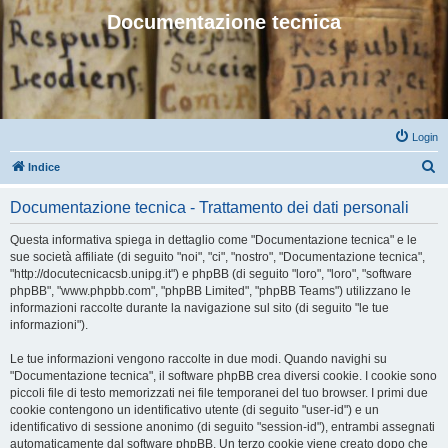
Documentazione tecnica
Login
C
Indice
e
Documentazione tecnica - Trattamento dei dati personali
r
c
Questa informativa spiega in dettaglio come "Documentazione tecnica" e le
sue società affiliate (di seguito "noi", "ci", "nostro", "Documentazione tecnica",
a
"http://docutecnicacsb.unipg.it") e phpBB (di seguito "loro", "loro", "software
phpBB", "www.phpbb.com", "phpBB Limited", "phpBB Teams") utilizzano le
informazioni raccolte durante la navigazione sul sito (di seguito "le tue
informazioni").
Le tue informazioni vengono raccolte in due modi. Quando navighi su
"Documentazione tecnica", il software phpBB crea diversi cookie. I cookie sono
piccoli file di testo memorizzati nei file temporanei del tuo browser. I primi due
cookie contengono un identificativo utente (di seguito "user-id") e un
identificativo di sessione anonimo (di seguito "session-id"), entrambi assegnati
automaticamente dal software phpBB. Un terzo cookie viene creato dopo che