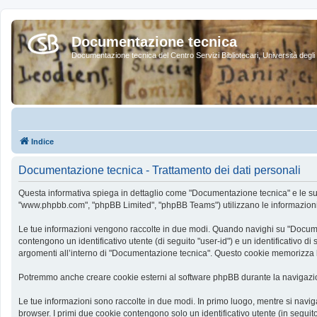
Documentazione tecnica
Documentazione tecnica del Centro Servizi Bibliotecari, Università degli 
Indice
Documentazione tecnica - Trattamento dei dati personali
Questa informativa spiega in dettaglio come "Documentazione tecnica" e le sue so
"www.phpbb.com", "phpBB Limited", "phpBB Teams") utilizzano le informazioni ra
Le tue informazioni vengono raccolte in due modi. Quando navighi su "Documenta
contengono un identificativo utente (di seguito "user-id") e un identificativo
argomenti all’interno di "Documentazione tecnica". Questo cookie memorizza le
Potremmo anche creare cookie esterni al software phpBB durante la navigazio
Le tue informazioni sono raccolte in due modi. In primo luogo, mentre si navig
browser. I primi due cookie contengono solo un identificativo utente (in segui