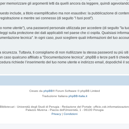
r memorizzare gli argomenti letti da quelli ancora da leggere, quindi agevolando la 
Questo include, a titolo esemplificativo ma non esaustivo: la pubblicazione di conte
registrazione e mentre sei connesso (di seguito "i tuoi post").
o nome utente"), una password personale utilizzata per accedere (di seguito "la tua 
ggi sulla protezione dei dati applicabili nel paese che ci ospita. Qualsiasi informa
Documentazione tecnica". In ogni caso, puoi scegliere quali informazioni del tuo ac
curezza. Tuttavia, ti consigliamo di non riutilizzare la stessa password su più si
n caso qualcuno affiliato a "Documentazione tecnica", phpBB o terze parti ti chiede
cedura richiede l’inserimento del tuo nome utente e indirizzo email, dopodiché il
Creato da
phpBB
® Forum Software © phpBB Limited
Traduzione Italiana
phpBB-Italia.it
Bibliotecari - Università degli Studi di Perugia - Redazione del Portale: ufficio.csb.informatizzazion
Palazzo Murena - Piazza dell'Università, 1 - 06100 Perugia
Privacy
|
Condizioni