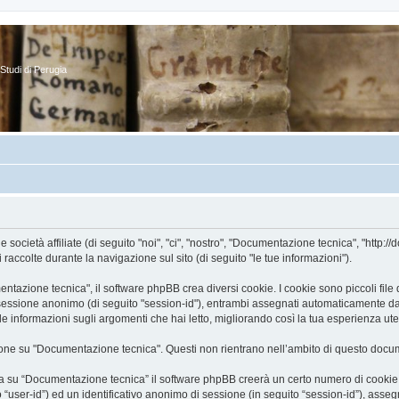
Studi di Perugia
cietà affiliate (di seguito "noi", "ci", "nostro", "Documentazione tecnica", "http://d
ccolte durante la navigazione sul sito (di seguito "le tue informazioni").
zione tecnica", il software phpBB crea diversi cookie. I cookie sono piccoli file di
 di sessione anonimo (di seguito "session-id"), entrambi assegnati automaticamente d
 informazioni sugli argomenti che hai letto, migliorando così la tua esperienza ute
ne su "Documentazione tecnica". Questi non rientrano nell’ambito di questo docume
a su “Documentazione tecnica” il software phpBB creerà un certo numero di cookie, c
to “user-id”) ed un identificativo anonimo di sessione (in seguito “session-id”), a