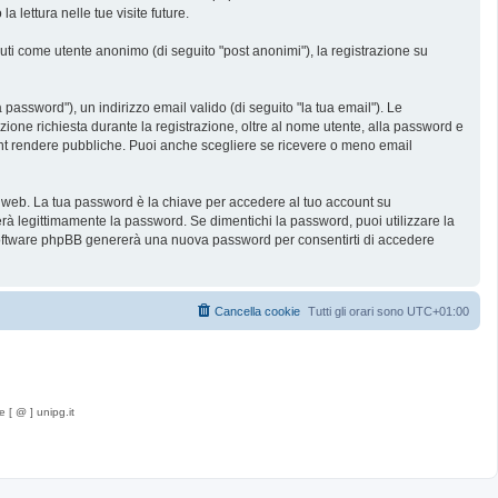
lettura nelle tue visite future.
nuti come utente anonimo (di seguito "post anonimi"), la registrazione su
password"), un indirizzo email valido (di seguito "la tua email"). Le
zione richiesta durante la registrazione, oltre al nome utente, alla password e
count rendere pubbliche. Puoi anche scegliere se ricevere o meno email
ti web. La tua password è la chiave per accedere al tuo account su
rà legittimamente la password. Se dimentichi la password, puoi utilizzare la
 software phpBB genererà una nuova password per consentirti di accedere
Cancella cookie
Tutti gli orari sono
UTC+01:00
e [ @ ] unipg.it