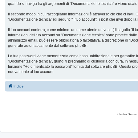
quando si naviga tra gli argomenti di “Documentazione tecnica” e viene usato pe
Il secondo modo in cui raccogliamo informazioni è attraverso ciò che ci invii. 
"Documentazione tecnica" (di seguito "il tuo account"), i post che invii dopo la 
Il tuo account conterrà, come minimo: un nome utente univoco (di seguito "il tu
informazioni del tuo account su "Documentazione tecnica" sono protette dalle le
all’indirizzo email, può essere obbligatoria o facoltativa, a discrezione di "
generate automaticamente dal software phpBB.
La tua password viene memorizzata come hash unidirezionale per garantire la si
"Documentazione tecnica", quindi ti preghiamo di custodirla con cura. In nessu
funzione "Ho dimenticato la password" fornita dal software phpBB. Questa pro
nuovamente al tuo account.
Indice
Centro Servizi 